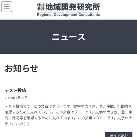
コ
ナ
ン
ビ
テ
ゲ
ン
ー
ツ
シ
へ
ョ
ニュース
ス
ン
キ
に
ッ
移
プ
動
お知らせ
テスト投稿
2025年7月23日
テスト投稿です。この文章はダミーです。文字の大きさ、量、字間、行間等を
確認するために入れています。この文章はダミーです。文字の大きさ、量、字
間、行間等を確認するために入れています。この文章はダミーです。文字の大
きさ、この […]
続きを読む