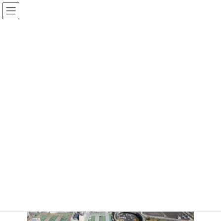
コ
ナ
ン
ビ
テ
ゲ
ン
ー
ツ
シ
水辺を活かしたまちづくり
へ
ョ
ス
ン
Waterfront development
キ
に
ッ
移
プ
動
みなとからのまちづくり