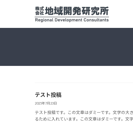
コ
ナ
ン
ビ
テ
ゲ
ン
ー
ツ
シ
へ
ョ
ス
ン
キ
に
ッ
移
プ
動
テスト投稿
2025年7月23日
テスト投稿です。この文章はダミーです。文字の大
るために入れています。この文章はダミーです。文字の